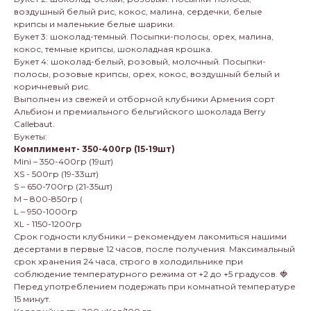
воздушный белый рис, кокос, малина, сердечки, белые
крипсы и маленькие белые шарики.
Букет 3: шоколад-темный. Посыпки-полосы, орех, малина,
кокос, темные крипсы, шоколадная крошка.
Букет 4: шоколад-белый, розовый, молочный. Посыпки-
полосы, розовые крипсы, орех, кокос, воздушный белый и
коричневый рис.
Выполнен из свежей и отборной клубники Армения сорт
Альбион и премиального бельгийского шоколада Berry
Callebaut.
Букеты:
Комплимент- 350-400гр (15-19шт)
Mini – 350-400гр (19шт)
XS - 500гр (19-33шт)
S – 650-700гр (21-35шт)
M – 800-850гр (
L – 950-1000гр
XL - 1150-1200гр
Срок годности клубники – рекомендуем лакомиться нашими
десертами в первые 12 часов, после получения. Максимальный
срок хранения 24 часа, строго в холодильнике при
соблюдение температурного режима от +2 до +5 градусов. 🍓
Перед употреблением подержать при комнатной температуре
15 минут.