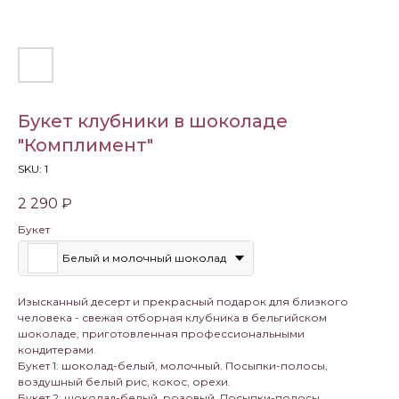
Букет клубники в шоколаде
"Комплимент"
SKU:
1
2 290
₽
Букет
Белый и молочный шоколад
Изысканный десерт и прекрасный подарок для близкого
человека - свежая отборная клубника в бельгийском
шоколаде, приготовленная профессиональными
кондитерами.
Букет 1: шоколад-белый, молочный. Посыпки-полосы,
воздушный белый рис, кокос, орехи.
Букет 2: шоколад-белый, розовый. Посыпки-полосы,