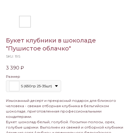
Букет клубники в шоколаде
"Пушистое облачко"
SKU:
19S
3 390
₽
Размер
S (650гр 25-35шт)
Изысканный десерт и прекрасный подарок для близкого
человека - свежая отборная клубника в бельгийском
шоколаде, приготовленная профессиональными
кондитерами.
Букет: шоколад-белый, голубой. Посыпки-полосы, орех,
голубые шарики. Выполнен из свежей и отборной клубники
Армения сорт Альбион и премиального бельгийского