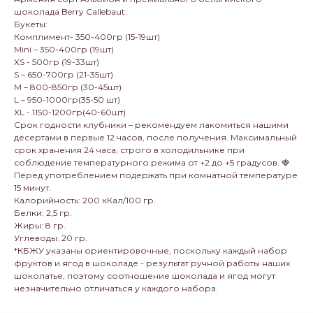
шоколада Berry Callebaut.
Букеты:
Комплимент- 350-400гр (15-19шт)
Mini – 350-400гр (19шт)
XS - 500гр (19-33шт)
S – 650-700гр (21-35шт)
M – 800-850гр (30-45шт)
L – 950-1000гр(35-50 шт)
XL - 1150-1200гр(40-60шт)
Срок годности клубники – рекомендуем лакомиться нашими
десертами в первые 12 часов, после получения. Максимальный
срок хранения 24 часа, строго в холодильнике при
соблюдение температурного режима от +2 до +5 градусов. 🍓
Перед употреблением подержать при комнатной температуре
15 минут.
Калорийность: 200 кКал/100 гр.
Белки: 2,5 гр.
Жиры: 8 гр.
Углеводы: 20 гр.
*КБЖУ указаны ориентировочные, поскольку каждый набор
фруктов и ягод в шоколаде - результат ручной работы наших
шоколатье, поэтому соотношение шоколада и ягод могут
незначительно отличаться у каждого набора.