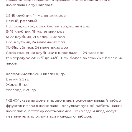
шоколада Berry Callebaut.
XS-15 клубник, 14 маленьких роз
Белый, розовый
Полосы, кокос, орех, белый воздушный рис
S- 19 клубник, 18 маленьких роз
M 22 клубник, 21 маленьких роз
L-25 клубник, 24 маленьких роз
XL-31клубника, 24 маленьких роз
Срок хранения клубники в шоколаде — 24 часа при
температуре от +2℃ до +4℃ . При более высоких не более 14
часов.
Калорийность: 200 кКал/100 гр.
Белки: 2,5 гр.
Жиры: 8 гр.
Углеводы: 20 гр.
*КБЖУ указаны ориентировочные, поскольку каждый набор
фруктов и ягод в шоколаде - результат ручной работы наших
шоколатье, поэтому соотношение шоколада и ягод могут
незначительно отличаться у каждого набора.