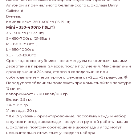
Альбион и премиального бельгийского шоколада Berry
Callebaut.
Букеты:
Комплимент- 350-400гр (15-19шт)
Mini – 350-400гр (19шт)
XS - 500гр (19-33шт)
S – 650-700гр (21-35шт)
M – 800-850гр (
L – 950-1000гр
XL - 1150-1200гр
Срок годности клубники – рекомендуем лакомиться нашими
десертами в первые 12 часов, после получения. Максимальный
срок хранения 24 часа, строго в холодильнике при
соблюдение температурного режима от +2 до +5 градусов. 🍓
Перед употреблением подержать при комнатной температуре
15 минут.
Калорийность: 200 кКал/100 гр.
Белки: 2,5 гр.
Жиры: 8 гр.
Углеводы: 20 гр.
*КБЖУ указаны ориентировочные, поскольку каждый набор
фруктов и ягод в шоколаде - результат ручной работы наших
шоколатье, поэтому соотношение шоколада и ягод могут
незначительно отличаться у каждого набора.