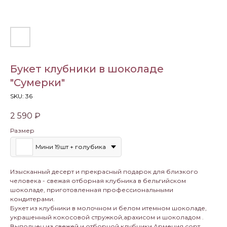
Букет клубники в шоколаде
"Сумерки"
SKU:
36
2 590
₽
Размер
Мини 19шт + голубика
Изысканный десерт и прекрасный подарок для близкого
человека - свежая отборная клубника в бельгийском
шоколаде, приготовленная профессиональными
кондитерами.
Букет из клубники в молочном и белом итемном шоколаде,
украшенный кокосовой стружкой,арахисом и шоколадом .
Выполнен из свежей и отборной клубники Армения сорт