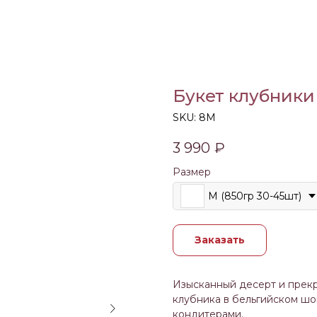
Букет клубники
SKU:
8M
3 990
₽
Размер
M (850гр 30-45шт)
Заказать
Изысканный десерт и прекр
клубника в бельгийском ш
кондитерами.