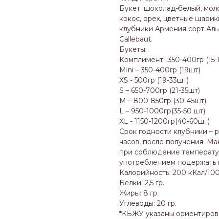
Букет: шоколад-белый, мол
кокос, орех, цветные шари
клубники Армения сорт Аль
Callebaut.
Букеты:
Комплимент- 350-400гр (15-
Mini – 350-400гр (19шт)
XS - 500гр (19-33шт)
S – 650-700гр (21-35шт)
M – 800-850гр (30-45шт)
L – 950-1000гр(35-50 шт)
XL - 1150-1200гр(40-60шт)
Срок годности клубники – 
часов, после получения. Ма
при соблюдение температур
употреблением подержать п
Калорийность: 200 кКал/100
Белки: 2,5 гр.
Жиры: 8 гр.
Углеводы: 20 гр.
*КБЖУ указаны ориентирово