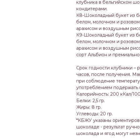
клубника в бельгийском ш
кондитерами.
К8-Шоколадный букет из бе
белом, молочном и розовом
арахисом и воздушным рис
К9-Шоколадный букет из бе
белом, молочном и розовом
арахисом и воздушным рис
сорт Альбион и премиальног
Срок годности клубники – 
часов, после получения. Ма
при соблюдение температур
употреблением подержать п
Калорийность: 200 кКал/100
Белки: 2,5 гр.
Жиры: 8 гр.
Углеводы: 20 гр.
*КБЖУ указаны ориентирово
шоколаде - результат ручн
шоколада и ягод могут незн