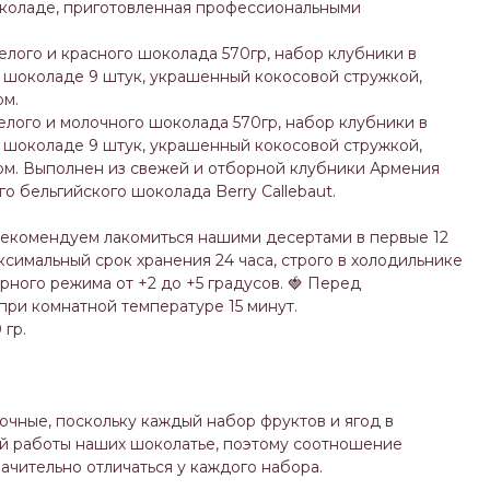
околаде, приготовленная профессиональными
лого и красного шоколада 570гр, набор клубники в
 шоколаде 9 штук, украшенный кокосовой стружкой,
ом.
лого и молочного шоколада 570гр, набор клубники в
 шоколаде 9 штук, украшенный кокосовой стружкой,
ом. Выполнен из свежей и отборной клубники Армения
о бельгийского шоколада Berry Callebaut.
рекомендуем лакомиться нашими десертами в первые 12
ксимальный срок хранения 24 часа, строго в холодильнике
ного режима от +2 до +5 градусов. 🍓 Перед
ри комнатной температуре 15 минут.
 гр.
чные, поскольку каждый набор фруктов и ягод в
ой работы наших шоколатье, поэтому соотношение
ачительно отличаться у каждого набора.