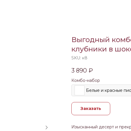
Выгодный комбо
клубники в шок
SKU:
к8
3 890
₽
Комбо-набор
Белые и красные пи
Заказать
Изысканный десерт и прекр