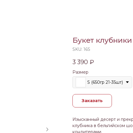
Букет клубники
SKU:
16S
3 390
₽
Размер
S (650гр 21-35шт)
Заказать
Изысканный десерт и прекр
клубника в бельгийском ш
кондитерами.