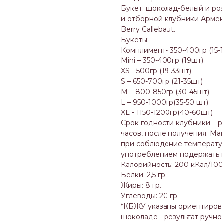
Букет: шоколад-белый и ро
и отборной клубники Армен
Berry Callebaut.
Букеты:
Комплимент- 350-400гр (15-
Mini – 350-400гр (19шт)
XS - 500гр (19-33шт)
S – 650-700гр (21-35шт)
M – 800-850гр (30-45шт)
L – 950-1000гр(35-50 шт)
XL - 1150-1200гр(40-60шт)
Срок годности клубники – 
часов, после получения. Ма
при соблюдение температур
употреблением подержать п
Калорийность: 200 кКал/100
Белки: 2,5 гр.
Жиры: 8 гр.
Углеводы: 20 гр.
*КБЖУ указаны ориентирово
шоколаде - результат ручн