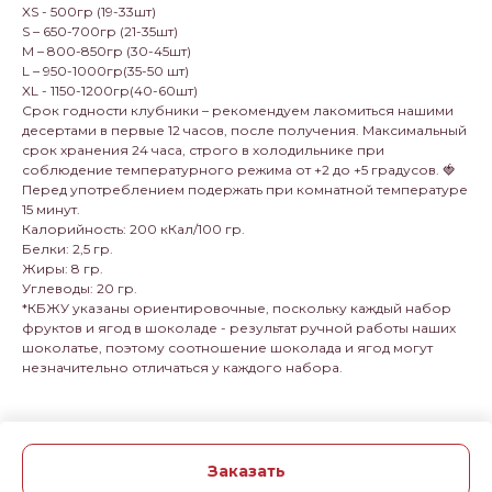
XS - 500гр (19-33шт)
S – 650-700гр (21-35шт)
M – 800-850гр (30-45шт)
L – 950-1000гр(35-50 шт)
XL - 1150-1200гр(40-60шт)
Срок годности клубники – рекомендуем лакомиться нашими
десертами в первые 12 часов, после получения. Максимальный
срок хранения 24 часа, строго в холодильнике при
соблюдение температурного режима от +2 до +5 градусов. 🍓
Перед употреблением подержать при комнатной температуре
15 минут.
Калорийность: 200 кКал/100 гр.
Белки: 2,5 гр.
Жиры: 8 гр.
Углеводы: 20 гр.
*КБЖУ указаны ориентировочные, поскольку каждый набор
фруктов и ягод в шоколаде - результат ручной работы наших
шоколатье, поэтому соотношение шоколада и ягод могут
незначительно отличаться у каждого набора.
Заказать
Tilda
Made on