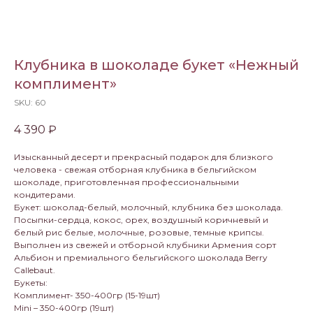
Клубника в шоколаде букет «Нежный
комплимент»
SKU:
60
4 390
₽
Изысканный десерт и прекрасный подарок для близкого
человека - свежая отборная клубника в бельгийском
шоколаде, приготовленная профессиональными
кондитерами.
Букет: шоколад-белый, молочный, клубника без шоколада.
Посыпки-сердца, кокос, орех, воздушный коричневый и
белый рис белые, молочные, розовые, темные крипсы.
Выполнен из свежей и отборной клубники Армения сорт
Альбион и премиального бельгийского шоколада Berry
Callebaut.
Букеты:
Комплимент- 350-400гр (15-19шт)
Mini – 350-400гр (19шт)