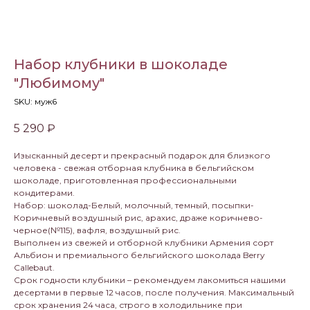
Набор клубники в шоколаде
"Любимому"
SKU:
муж6
5 290
₽
Изысканный десерт и прекрасный подарок для близкого
человека - свежая отборная клубника в бельгийском
шоколаде, приготовленная профессиональными
кондитерами.
Набор: шоколад-Белый, молочный, темный, посыпки-
Коричневый воздушный рис, арахис, драже коричнево-
черное(№115), вафля, воздушный рис.
Выполнен из свежей и отборной клубники Армения сорт
Альбион и премиального бельгийского шоколада Berry
Callebaut.
Срок годности клубники – рекомендуем лакомиться нашими
десертами в первые 12 часов, после получения. Максимальный
срок хранения 24 часа, строго в холодильнике при