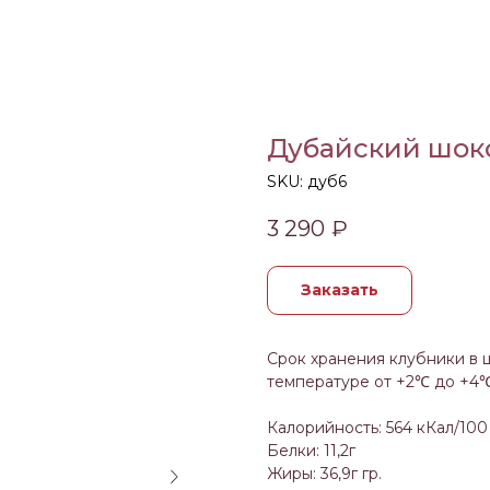
Дубайский шоко
SKU:
дуб6
3 290
₽
Заказать
Срок хранения клубники в 
температуре от +2℃ до +4℃
Калорийность: 564 кКал/100 
Белки: 11,2г
Жиры: 36,9г гр.