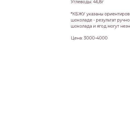
Углеводы: 46,8г
*КБЖУ указаны ориентирово
шоколаде - результат ручн
шоколада и ягод могут незн
Цена: 3000-4000