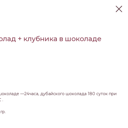
лад + клубника в шоколаде
шоколаде —24часа, дубайского шоколада 180 суток при
 .
гр.