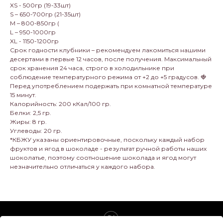
XS - 500гр (19-33шт)
S – 650-700гр (21-35шт)
M – 800-850гр (
L – 950-1000гр
XL - 1150-1200гр
Срок годности клубники – рекомендуем лакомиться нашими
десертами в первые 12 часов, после получения. Максимальный
срок хранения 24 часа, строго в холодильнике при
соблюдение температурного режима от +2 до +5 градусов. 🍓
Перед употреблением подержать при комнатной температуре
15 минут.
Калорийность: 200 кКал/100 гр.
Белки: 2,5 гр.
Жиры: 8 гр.
Углеводы: 20 гр.
*КБЖУ указаны ориентировочные, поскольку каждый набор
фруктов и ягод в шоколаде - результат ручной работы наших
шоколатье, поэтому соотношение шоколада и ягод могут
незначительно отличаться у каждого набора.
Tilda
Made on