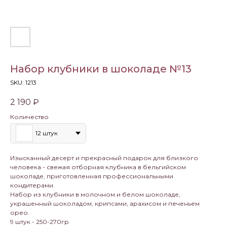
Набор клубники в шоколаде №13
SKU:
1213
2 190
₽
Количество
12 штук
Изысканный десерт и прекрасный подарок для близкого
человека - свежая отборная клубника в бельгийском
шоколаде, приготовленная профессиональными
кондитерами.
Набор из клубники в молочном и белом шоколаде,
украшенный шоколадом, крипсами, арахисом и печеньем
орео.
9 штук - 250-270гр