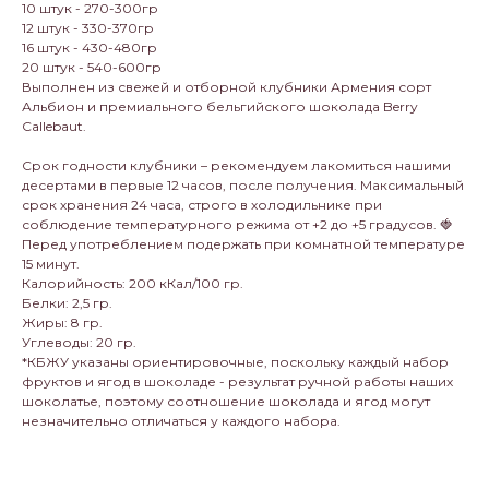
10 штук - 270-300гр
12 штук - 330-370гр
16 штук - 430-480гр
20 штук - 540-600гр
Выполнен из свежей и отборной клубники Армения сорт
Альбион и премиального бельгийского шоколада Berry
Callebaut.
Срок годности клубники – рекомендуем лакомиться нашими
десертами в первые 12 часов, после получения. Максимальный
срок хранения 24 часа, строго в холодильнике при
соблюдение температурного режима от +2 до +5 градусов. 🍓
Перед употреблением подержать при комнатной температуре
15 минут.
Калорийность: 200 кКал/100 гр.
Белки: 2,5 гр.
Жиры: 8 гр.
Углеводы: 20 гр.
*КБЖУ указаны ориентировочные, поскольку каждый набор
фруктов и ягод в шоколаде - результат ручной работы наших
шоколатье, поэтому соотношение шоколада и ягод могут
незначительно отличаться у каждого набора.