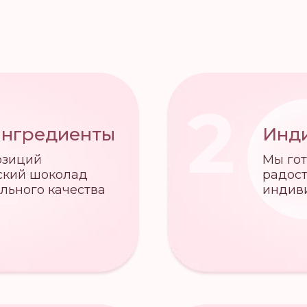
2
ингредиенты
Инд
озиций
Мы гот
ский шоколад
радост
ального качества
индив