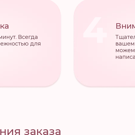
4
ка
Вним
минут. Всегда
Тщател
нежностью для
вашем
можем 
напис
ния заказа