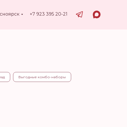
асноярск
+7 923 395 20-21
лад
Выгодные комбо-наборы