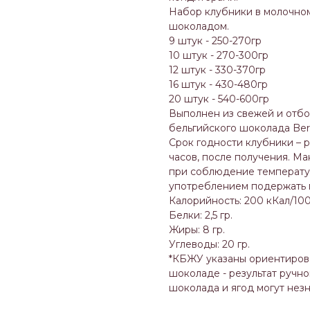
Набор клубники в молочно
шоколадом.
9 штук - 250-270гр
10 штук - 270-300гр
12 штук - 330-370гр
16 штук - 430-480гр
20 штук - 540-600гр
Выполнен из свежей и отбо
бельгийского шоколада Berr
Срок годности клубники – 
часов, после получения. Ма
при соблюдение температур
употреблением подержать п
Калорийность: 200 кКал/100
Белки: 2,5 гр.
Жиры: 8 гр.
Углеводы: 20 гр.
*КБЖУ указаны ориентирово
шоколаде - результат ручн
шоколада и ягод могут незн