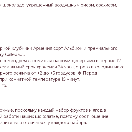
м шоколаде, украшенный воздушным рисом, арахисом,
рной клубники Армения сорт Альбион и премиального
y Callebaut.
рекомендуем лакомиться нашими десертами в первые 12
ксимальный срок хранения 24 часа, строго в холодильнике
ного режима от +2 до +5 градусов. 🍓 Перед
ри комнатной температуре 15 минут.
 гр.
чные, поскольку каждый набор фруктов и ягод в
ой работы наших шоколатье, поэтому соотношение
ачительно отличаться у каждого набора.