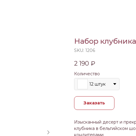
Набор клубник
SKU:
1206
2 190
₽
Количество
12 штук
Заказать
Изысканный десерт и прекр
клубника в бельгийском ш
кондитерами.