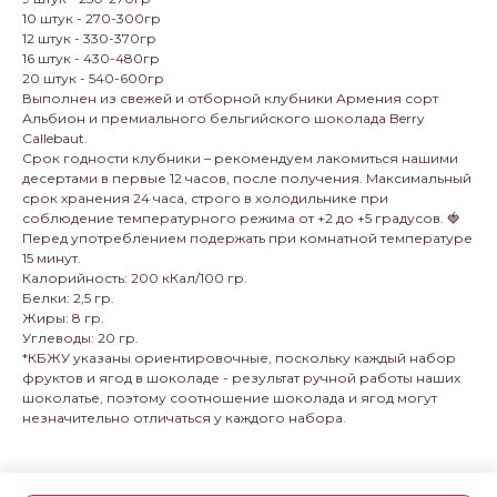
10 штук - 270-300гр
12 штук - 330-370гр
16 штук - 430-480гр
20 штук - 540-600гр
Выполнен из свежей и отборной клубники Армения сорт
Альбион и премиального бельгийского шоколада Berry
Callebaut.
Срок годности клубники – рекомендуем лакомиться нашими
десертами в первые 12 часов, после получения. Максимальный
срок хранения 24 часа, строго в холодильнике при
соблюдение температурного режима от +2 до +5 градусов. 🍓
Перед употреблением подержать при комнатной температуре
15 минут.
Калорийность: 200 кКал/100 гр.
Белки: 2,5 гр.
Жиры: 8 гр.
Углеводы: 20 гр.
*КБЖУ указаны ориентировочные, поскольку каждый набор
фруктов и ягод в шоколаде - результат ручной работы наших
шоколатье, поэтому соотношение шоколада и ягод могут
незначительно отличаться у каждого набора.