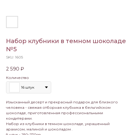
Набор клубники в темном шоколаде
№5
SKU:
1605
2 590
₽
Количество
16 штук
Изысканный десерт и прекрасный подарок для близкого
человека - свежая отборная клубника в бельгийском
шоколаде, приготовленная профессиональными
кондитерами.
Набор из клубники в темном шоколаде, украшенный
арахисом, малиной и шоколадом .
9 штук - 250-270гр