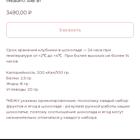
сердце10, шар ф1
3490,00
₽
Заказать
Срок хранения клубники в шоколаде — 24 часа при
температуре от +2℃ до +4℃ . При более высоких не более 14
часов.
Калорийность: 200 кКал/100 гр.
Белки: 2,5 гр.
Жиры: 8 гр.
Углеводы: 20 гр.
*КБЖУ указаны ориентировочные, поскольку каждый набор
фруктов и ягод в шоколаде - результат ручной работы наших
шоколатье, поэтому соотношение шоколада и ягод могут
незначительно отличаться у каждого набора.