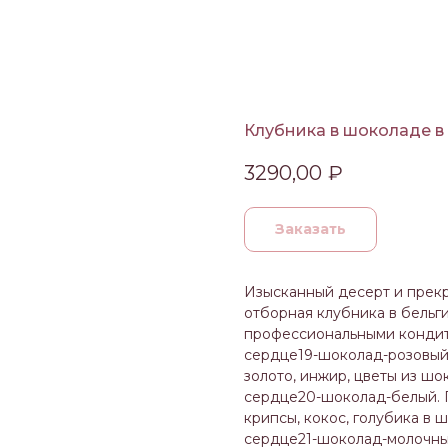
Клубника в шоколаде в
3290,00
₽
Заказать
Изысканный десерт и прекр
отборная клубника в бельг
профессиональными кондит
сердце19-шоколад-розовый.
золото, инжир, цветы из шо
сердце20-шоколад-белый. 
крипсы, кокос, голубика в 
сердце21-шоколад-молочны