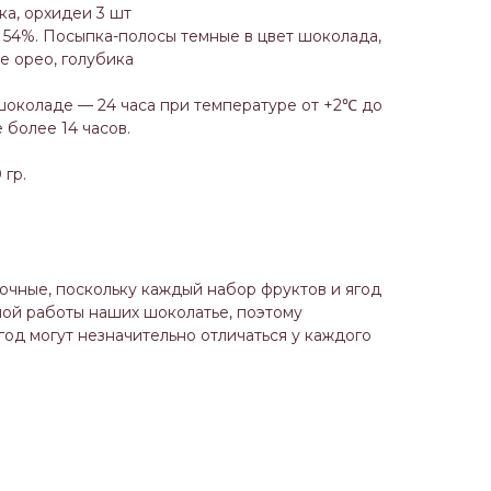
ка, орхидеи 3 шт
54%. Посыпка-полосы темные в цвет шоколада,
ье орео, голубика
шоколаде — 24 часа при температуре от +2℃ до
 более 14 часов.
 гр.
чные, поскольку каждый набор фруктов и ягод
чной работы наших шоколатье, поэтому
од могут незначительно отличаться у каждого