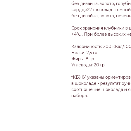
без дизайна, золото, голуби
сердце22-шоколад -темный 
без дизайна, золото, печен
Срок хранения клубники в 
+4℃ . При более высоких не
Калорийность: 200 кКал/100
Белки: 2,5 гр.
Жиры: 8 гр.
Углеводы: 20 гр.
*КБЖУ указаны ориентирово
в шоколаде - результат ру
соотношение шоколада и яг
набора.