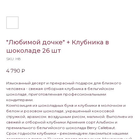
"Любимой дочке" + Клубника в
шоколаде 26 шт
SKU:
Н8
4 790
₽
Изысканный десерт и прекрасный подарок для близкого
человека - свежая отборная клубника в бельгийском
шоколаде, приготовленная профессиональными
кондитерами.
Композиция из шоколадных букв и клубники в молочном и
белом и розовом шоколаде, украшенный кокосовой
стружкой, арахисом. воздушным рисом, малиной. Выполнен из
свежей и отборной клубники Армения сорт Альбион и
премиального бельгийского шоколада Berry Callebaut.
Срок годности клубники – рекомендуем лакомиться нашими
десертами в первые 12 часов, после получения. Максимальный